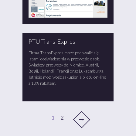
PTU Trans-Expres
Firma TransExpres może pochwalić się
latami doświadczenia w przewozie osób.
Świadczy przewozy do Niemiec, Austrii,
Belgii, Holandii, Francji oraz Luksemburga.
Istnieje możliwość zakupienia biletu on-line
z 10% rabatem.
1
2