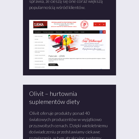
sprawia, że cieszą się one coraz większą
popularnością wśród klientów.
Olivit – hurtownia
suplementów diety
Olivit oferuje produkty ponad 40
światowych producentów w wyjątkowo
przyzwoitych cenach. Dzięki wieloletniemu
doświadczeniu przedstawiamy ciekawe
rozwiązania, w tym atrakcyjne systemy