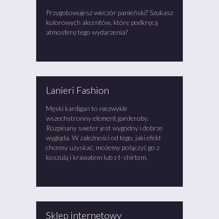
Przygotowujesz wieczór panieński? Szukasz
kolorowych akcentów, które podkręcą
atmosferę tego wydarzenia?
Lanieri Fashion
Męski kardigan to niezwykle
wszechstronny element garderoby.
Rozpinany sweter jest wygodny i dobrze
wygląda. W zależności od tego, jaki efekt
chcemy uzyskać, możemy połączyć go z
koszulą i krawatem lub z t-shirtem.
Sklep internetowy