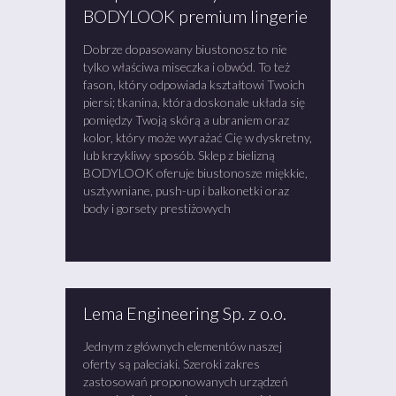
BODYLOOK premium lingerie
Dobrze dopasowany biustonosz to nie
tylko właściwa miseczka i obwód. To też
fason, który odpowiada kształtowi Twoich
piersi; tkanina, która doskonale układa się
pomiędzy Twoją skórą a ubraniem oraz
kolor, który może wyrażać Cię w dyskretny,
lub krzykliwy sposób. Sklep z bielizną
BODYLOOK oferuje biustonosze miękkie,
usztywniane, push-up i balkonetki oraz
body i gorsety prestiżowych
Lema Engineering Sp. z o.o.
Jednym z głównych elementów naszej
oferty są paleciaki. Szeroki zakres
zastosowań proponowanych urządzeń