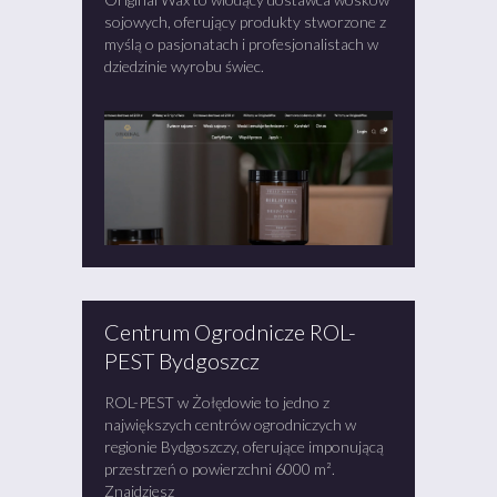
sojowych, oferujący produkty stworzone z
myślą o pasjonatach i profesjonalistach w
dziedzinie wyrobu świec.
Centrum Ogrodnicze ROL-
PEST Bydgoszcz
ROL-PEST w Żołędowie to jedno z
największych centrów ogrodniczych w
regionie Bydgoszczy, oferujące imponującą
przestrzeń o powierzchni 6000 m².
Znajdziesz