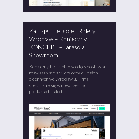
Żaluzje | Pergole | Rolety
Wrocław – Konieczny
KONCEPT – Tarasola
Showroom
Konieczny Koncept to wiodący dostawca
rozwiązań stolarki otworowej i osłon
okiennych we Wrocławiu. Firma
specjalizuje się w nowoczesnych
produktach, takich