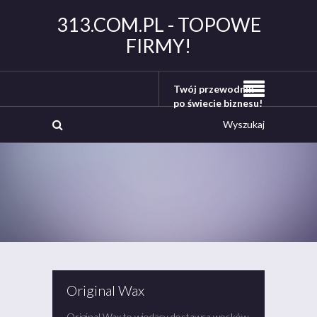
313.COM.PL - TOPOWE
FIRMY!
Twój przewodnik
po świecie biznesu!
Original Wax
Original Wax to wiodący dostawca wosków