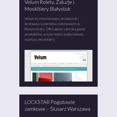
Velum Rolety, Żaluzje i
Moskitiery Białystok
Velum to renomowany producent i
dostawca systemów osłonowych w
Białymstoku. Oferujemy szeroką gamę
produktów, w tym rolety materiałowe,
markizy, moskitiery,
LOCKSTAR Pogotowie
zamkowe – Ślusarz Warszawa