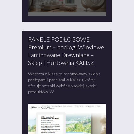
PANELE PODŁOGOWE
Premium – podłogi Winylowe
Laminowane Drewniane –
Sklep | Hurtownia KALISZ
Wnętrza z Klasą to renomowany sklep z
podłogami i panelami w Kaliszu, który
oferuje szeroki wybór wysokiej jakości
produktów. W