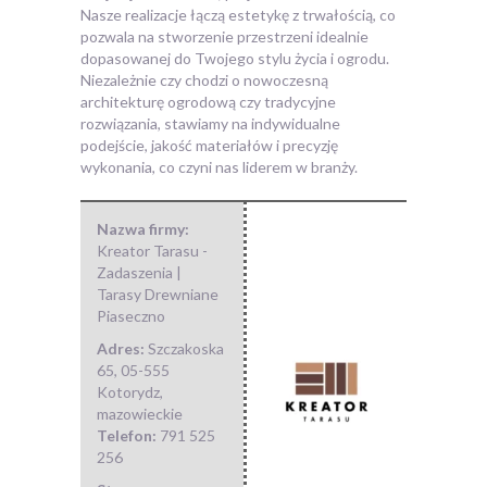
Nasze realizacje łączą estetykę z trwałością, co
pozwala na stworzenie przestrzeni idealnie
dopasowanej do Twojego stylu życia i ogrodu.
Niezależnie czy chodzi o nowoczesną
architekturę ogrodową czy tradycyjne
rozwiązania, stawiamy na indywidualne
podejście, jakość materiałów i precyzję
wykonania, co czyni nas liderem w branży.
Nazwa firmy:
Kreator Tarasu -
Zadaszenia |
Tarasy Drewniane
Piaseczno
Adres:
Szczakoska
65
,
05-555
Kotorydz
,
mazowieckie
Telefon:
791 525
256