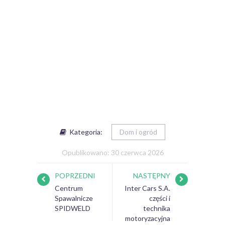
Kategoria:
Dom i ogród
Opublikowano: 30 czerwca 2026
POPRZEDNI
NASTĘPNY
Centrum
Inter Cars S.A.
Spawalnicze
części i
SPIDWELD
technika
motoryzacyjna