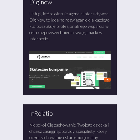
Diginow
Usługi, które oferuje agencja interaktywna
DigiNow to idealne rozwiązanie dla każdego,
kto poszukuje profesjonalnego wsparcia w
celu rozpowszechnienia swojej marki w
internecie.
InRelatio
Niepokoi Cię zachowanie Twojego dziecka i
chcesz zasięgnąć porady specjalisty, który
oceni zachowanie i stan emocjonalny