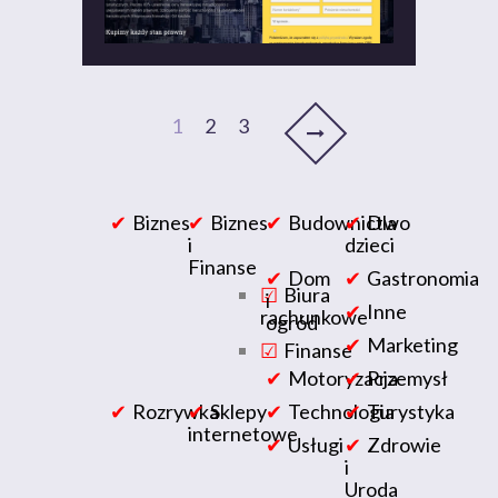
1
2
3
Biznes
Biznes
Budownictwo
Dla
i
dzieci
Finanse
Dom
Gastronomia
Biura
i
Inne
rachunkowe
ogród
Marketing
Finanse
Motoryzacja
Przemysł
Rozrywka
Sklepy
Technologia
Turystyka
internetowe
Usługi
Zdrowie
i
Uroda