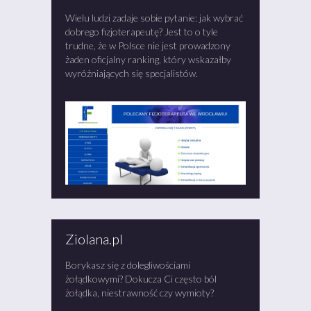
Wielu ludzi zadaje sobie pytanie: jak wybrać
dobrego fizjoterapeutę? Jest to o tyle
trudne, że w Polsce nie jest prowadzony
żaden oficjalny ranking, który wskazałby
wyróżniających się specjalistów.
Ziolana.pl
Borykasz się z dolegliwościami
żołądkowymi? Dokucza Ci często ból
żołądka, niestrawność czy wymioty?