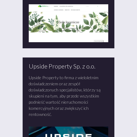
Upside Property Sp. z o.o.
Upside Property to firma z wieloletnim
doświadczeniem oraz zespół
doświadczonych specjalistów, którzy są
skupieni na tym, aby przede wszystkim
podnieść wartość nieruchomości
komercyjnych oraz zwiększyć ich
rentowność.