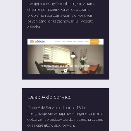
Twojej pociechy? Skontaktuj się z nami,
chętnie pomożemy Ci w rozwiązaniu
problemu i porozmawiamy o kondycji
psychicznej oraz zachowaniu Twojego
dziecka.
Daab Axle Service
Daab Axle Service od ponad 15 lat
specjalizuje się w naprawie, regeneracji oraz
doborze i sprzedaży osi do naczep, przyczep
oraz ciągników siodłowych.