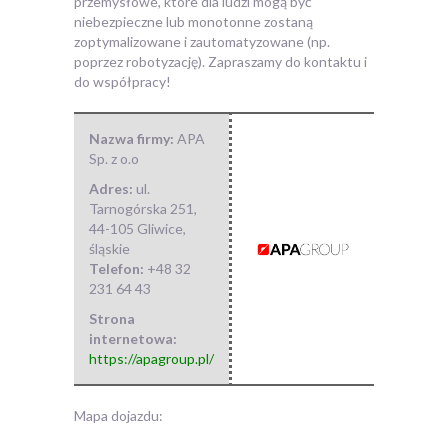
przemysłowe, które dla ludzi mogą być
niebezpieczne lub monotonne zostaną
zoptymalizowane i zautomatyzowane (np.
poprzez robotyzację). Zapraszamy do kontaktu i
do współpracy!
Nazwa firmy:
APA
Sp. z o.o
Adres:
ul.
Tarnogórska 251
,
44-105 Gliwice
,
śląskie
Telefon:
+48 32
231 64 43
Strona
internetowa:
https://apagroup.pl/
Mapa dojazdu: