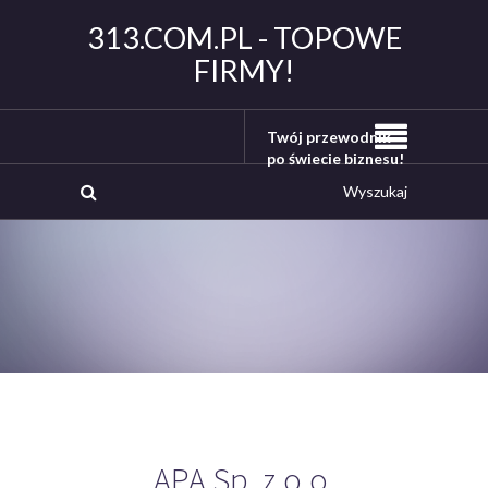
313.COM.PL - TOPOWE
FIRMY!
Twój przewodnik
po świecie biznesu!
APA Sp. z o.o.