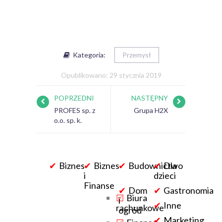
Kategoria:
Przemysł
Opublikowano: 29 stycznia 2019
POPRZEDNI
NASTĘPNY
PROFES sp. z
Grupa H2X
o.o. sp. k.
Biznes
Biznes
Budownictwo
Dla
i
dzieci
Finanse
Dom
Gastronomia
Biura
i
Inne
rachunkowe
ogród
Marketing