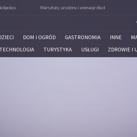
Warsztaty, urodziny i animacje dla dzieci – Białystok – potrafie.edu
DZIECI
DOM I OGRÓD
GASTRONOMIA
INNE
M
TECHNOLOGIA
TURYSTYKA
USŁUGI
ZDROWIE I 