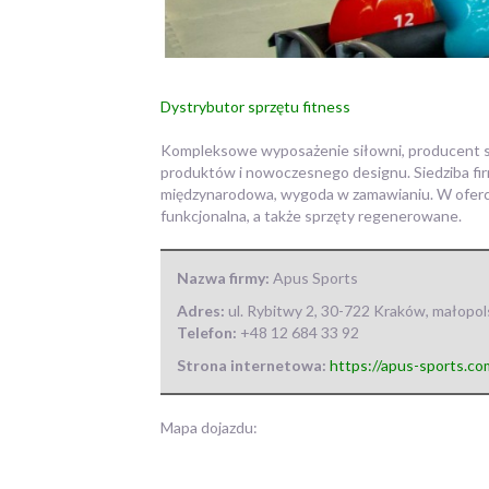
Dystrybutor sprzętu fitness
Kompleksowe wyposażenie siłowni, producent spr
produktów i nowoczesnego designu.
Siedziba fi
międzynarodowa, wygoda w zamawianiu. W ofercie 
funkcjonalna, a także sprzęty regenerowane.
Nazwa firmy:
Apus Sports
Adres:
ul. Rybitwy 2
,
30-722 Kraków
,
małopol
Telefon:
+48 12 684 33 92
Strona internetowa:
https://apus-sports.co
Mapa dojazdu: