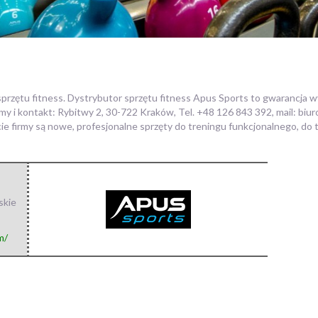
zętu fitness. Dystrybutor sprzętu fitness Apus Sports to gwarancja wy
rmy i kontakt: Rybitwy 2, 30-722 Kraków, Tel. +48 126 843 392, mail: biu
firmy są nowe, profesjonalne sprzęty do treningu funkcjonalnego, do tre
skie
m/