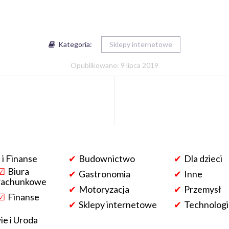
Kategoria:
Sklepy internetowe
Opublikowano: 9 lipca 2019
 i Finanse
Budownictwo
Dla dzieci
Biura
Gastronomia
Inne
rachunkowe
Motoryzacja
Przemysł
Finanse
Sklepy internetowe
Technologi
e i Uroda