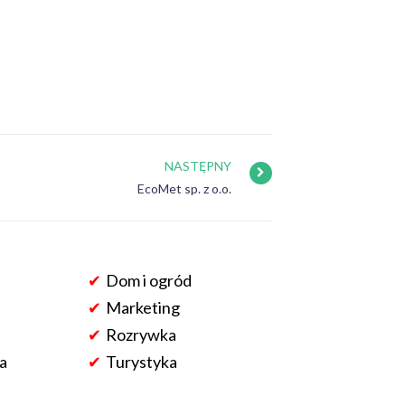
NASTĘPNY
EcoMet sp. z o.o.
Dom i ogród
Marketing
Rozrywka
a
Turystyka