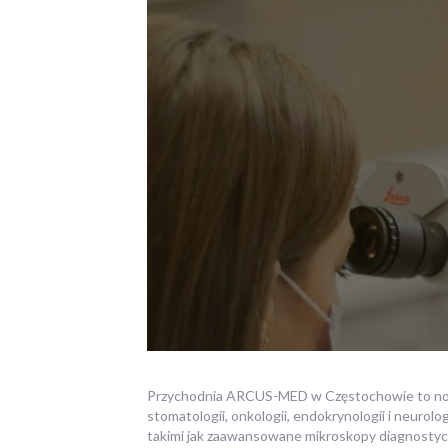
Przychodnia ARCUS-MED w Częstochowie to nowoc
stomatologii,
onkologii, endokrynologii i neurol
takimi jak zaawansowane mikroskopy diagnostyczn