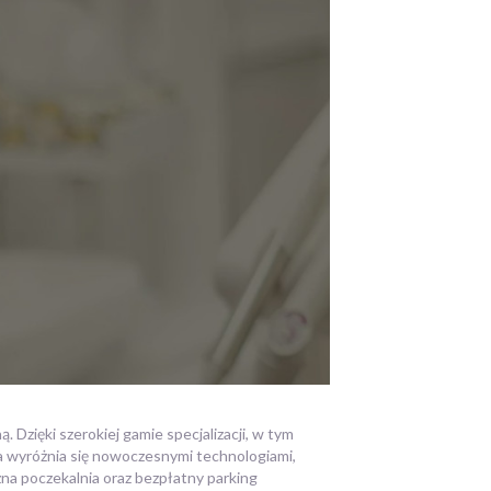
ięki szerokiej gamie specjalizacji, w tym
ka wyróżnia się nowoczesnymi technologiami,
na poczekalnia oraz bezpłatny parking