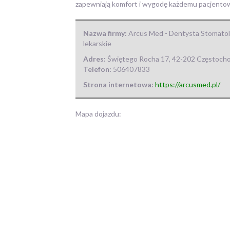
zapewniają komfort i wygodę każdemu pacjentow
Nazwa firmy:
Arcus Med - Dentysta Stomato
lekarskie
Adres:
Świętego Rocha 17
,
42-202 Częstoch
Telefon:
506407833
Strona internetowa:
https://arcusmed.pl/
Mapa dojazdu: