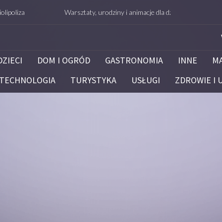
a
Warsztaty, urodziny i animacje dla dzieci – Białystok – potrafi
DZIECI
DOM I OGRÓD
GASTRONOMIA
INNE
M
TECHNOLOGIA
TURYSTYKA
USŁUGI
ZDROWIE I 