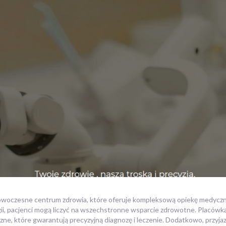
zesne centrum zdrowia, które oferuje kompleksową opiekę medyczną. Dz
ogii, pacjenci mogą liczyć na wszechstronne wsparcie zdrowotne. Placów
e, które gwarantują precyzyjną diagnozę i leczenie. Dodatkowo, przyjaz