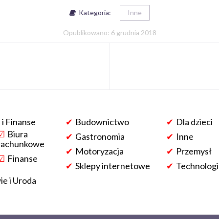
Kategoria:
Inne
Opublikowano: 6 grudnia 2018
 i Finanse
Budownictwo
Dla dzieci
Biura
Gastronomia
Inne
rachunkowe
Motoryzacja
Przemysł
Finanse
Sklepy internetowe
Technologi
e i Uroda