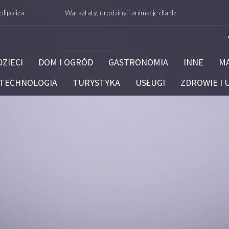
Warsztaty, urodziny i animacje dla dzieci – Białystok – potrafie.
DZIECI
DOM I OGRÓD
GASTRONOMIA
INNE
M
TECHNOLOGIA
TURYSTYKA
USŁUGI
ZDROWIE I 