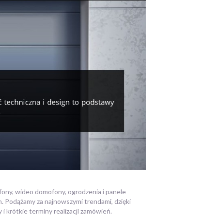
ony, wideo domofony, ogrodzenia i panele
 Podążamy za najnowszymi trendami, dzięki
krótkie terminy realizacji zamówień.