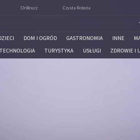
Drillex.cz
Czysta Robota
Kancelaria Prawna K
DZIECI
DOM I OGRÓD
GASTRONOMIA
INNE
M
TECHNOLOGIA
TURYSTYKA
USŁUGI
ZDROWIE I 