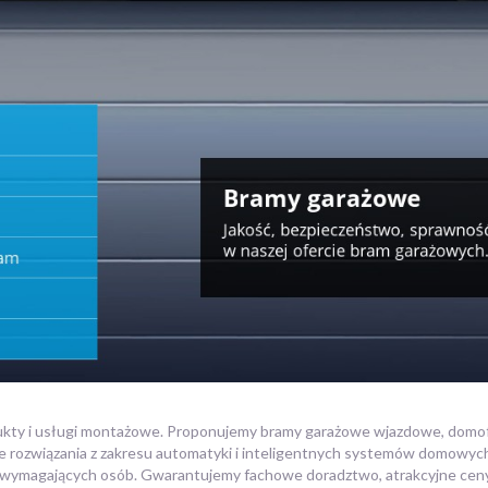
odukty i usługi montażowe. Proponujemy bramy garażowe wjazdowe, domof
rozwiązania z zakresu automatyki i inteligentnych systemów domowych.
wymagających osób. Gwarantujemy fachowe doradztwo, atrakcyjne ceny i 