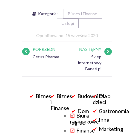
Kategoria:
Biznes i Finanse
Usługi
Opublikowano: 15 września 2020
POPRZEDNI
NASTĘPNY
Cetus Pharma
Sklep
internetowy
Banati.pl
Biznes
Biznes
Budownictwo
Dla
i
dzieci
Finanse
Dom
Gastronomia
Biura
i
Inne
rachunkowe
ogród
Marketing
Finanse