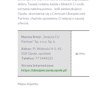
dobru Twojej rodziny, każda z bliskich Ci osób
otrzyma należną pomoc. Jeśli zamieszkujesz
Opole, skontaktuj się z Centrum Ubezpieczeń
Partner, chętnie opowiemy Ci więcej o naszej
ofercie.
Nazwa firmy:
„Sequra CU
Partner” Sp. z o.o. Sp. k.
Adres:
Pl. Wolności 4-5
,
45-
018 Opole
,
opolskie
Telefon:
77 5444225
Strona internetowa:
https://ubezpieczenia.opole.pl/
Mapa dojazdu: