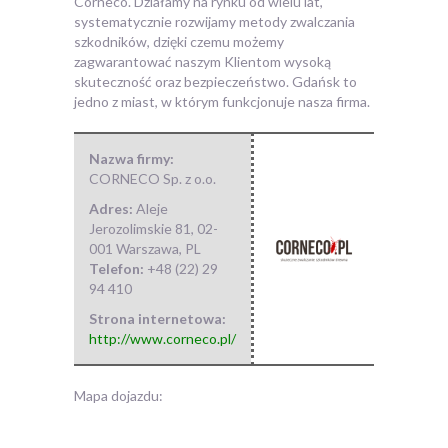
Corneco. Działamy na rynku od wielu lat,
systematycznie rozwijamy metody zwalczania
szkodników, dzięki czemu możemy
zagwarantować naszym Klientom wysoką
skuteczność oraz bezpieczeństwo. Gdańsk to
jedno z miast, w którym funkcjonuje nasza firma.
Nazwa firmy:
CORNECO Sp. z o.o.
Adres:
Aleje
Jerozolimskie 81
,
02-
001 Warszawa
,
PL
Telefon:
+48 (22) 29
94 410
Strona internetowa:
http://www.corneco.pl/
Mapa dojazdu: