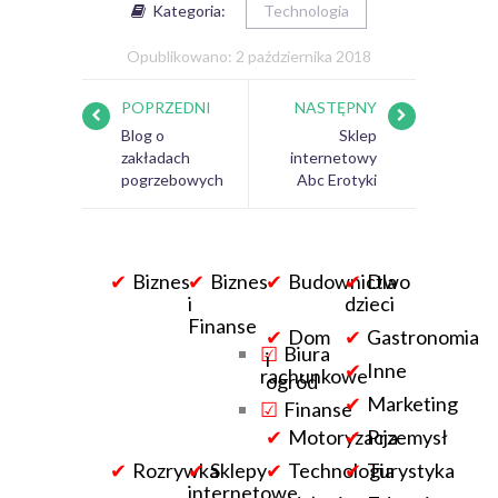
Kategoria:
Technologia
Opublikowano: 2 października 2018
POPRZEDNI
NASTĘPNY
Blog o
Sklep
zakładach
internetowy
pogrzebowych
Abc Erotyki
Biznes
Biznes
Budownictwo
Dla
i
dzieci
Finanse
Dom
Gastronomia
Biura
i
Inne
rachunkowe
ogród
Marketing
Finanse
Motoryzacja
Przemysł
Rozrywka
Sklepy
Technologia
Turystyka
internetowe