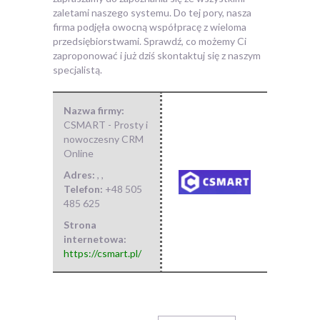
zaletami naszego systemu. Do tej pory, nasza
firma podjęła owocną współpracę z wieloma
przedsiębiorstwami. Sprawdź, co możemy Ci
zaproponować i już dziś skontaktuj się z naszym
specjalistą.
Nazwa firmy:
CSMART - Prosty i
nowoczesny CRM
Online
Adres:
,
,
Telefon:
+48 505
485 625
Strona
internetowa:
https://csmart.pl/