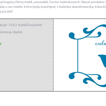
j bogatą ofertę mebli, umywalek i luster łazienkowych. Nasze produkty 
dą u nas meble, które będą współgrać z łazienką skandynawską, industri
już dziś!
.pl - F.H.U. Kamil Duszyński
órnicza
,
śląskie
l/