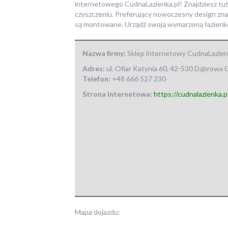
internetowego CudnaLazienka.pl! Znajdziesz tuta
czyszczeniu. Preferujący nowoczesny design znaj
są montowane. Urządź swoją wymarzoną łazienkę 
Nazwa firmy:
Sklep internetowy CudnaLazienka
Adres:
ul. Ofiar Katynia 60
,
42-530 Dąbrowa G
Telefon:
+48 666 527 230
Strona internetowa:
https://cudnalazienka.p
Mapa dojazdu: