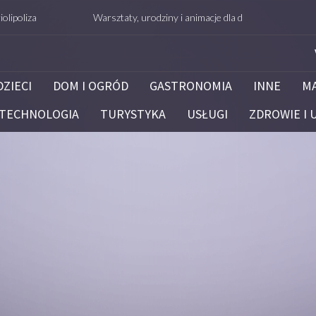
a
Warsztaty, urodziny i animacje dla dzieci – Białystok – potrafi
DZIECI
DOM I OGRÓD
GASTRONOMIA
INNE
M
TECHNOLOGIA
TURYSTYKA
USŁUGI
ZDROWIE I 