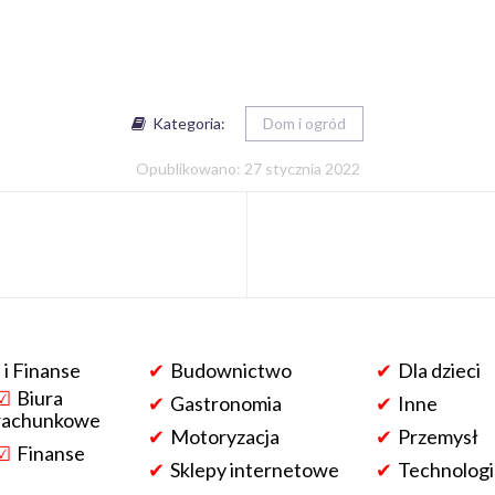
Kategoria:
Dom i ogród
Opublikowano: 27 stycznia 2022
 i Finanse
Budownictwo
Dla dzieci
Biura
Gastronomia
Inne
rachunkowe
Motoryzacja
Przemysł
Finanse
Sklepy internetowe
Technologi