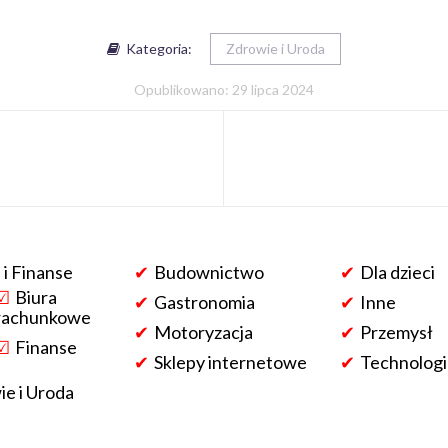
Kategoria:
Zdrowie i Uroda
Opublikowano: 29 lipca 2024
 i Finanse
Budownictwo
Dla dzieci
Biura
Gastronomia
Inne
rachunkowe
Motoryzacja
Przemysł
Finanse
Sklepy internetowe
Technologi
e i Uroda