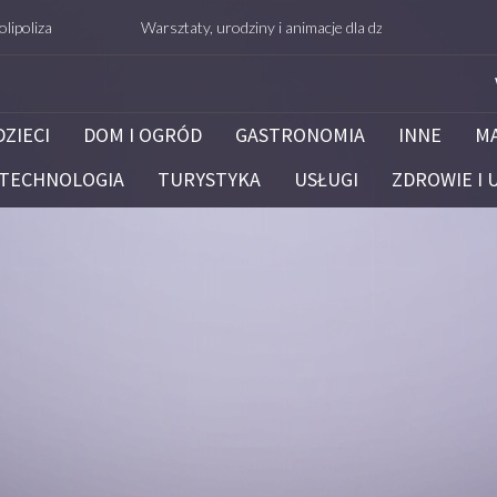
a
Warsztaty, urodziny i animacje dla dzieci – Białystok – potrafie
DZIECI
DOM I OGRÓD
GASTRONOMIA
INNE
M
TECHNOLOGIA
TURYSTYKA
USŁUGI
ZDROWIE I 