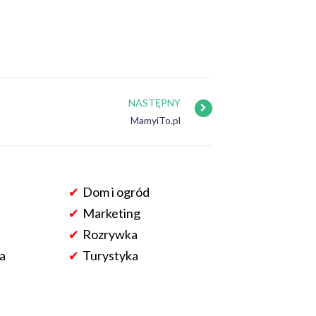
NASTĘPNY
MamyiTo.pl
Dom i ogród
Marketing
Rozrywka
a
Turystyka