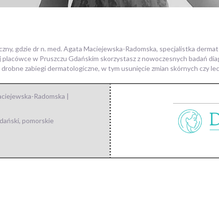
czny, gdzie dr n. med. Agata Maciejewska-Radomska, specjalistka derma
j placówce w Pruszczu Gdańskim skorzystasz z nowoczesnych badań diagn
e drobne zabiegi dermatologiczne, w tym usunięcie zmian skórnych czy l
aciejewska-Radomska |
dański
,
pomorskie