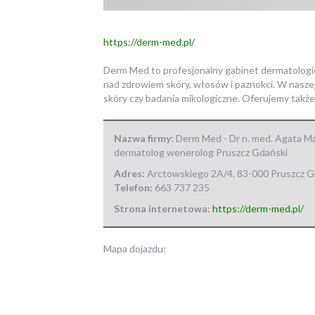
https://derm-med.pl/
Derm Med to profesjonalny gabinet dermatologi
nad
zdrowiem skóry, włosów i paznokci. W nasze
skóry czy badania mikologiczne. Oferujemy takż
Nazwa firmy:
Derm Med - Dr n. med. Agata M
dermatolog wenerolog Pruszcz Gdański
Adres:
Arctowskiego 2A/4
,
83-000 Pruszcz G
Telefon:
663 737 235
Strona internetowa:
https://derm-med.pl/
Mapa dojazdu: