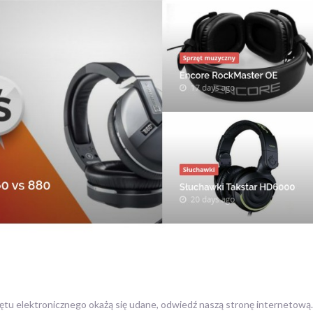
ętu elektronicznego okażą się udane, odwiedź naszą stronę internetową