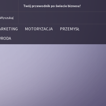
.edu.pl
Twój przewodnik po świecie biznesu!
Kleenoil
Centrum Dezynfekcji i Dezynsekcj
ARKETING
MOTORYZACJA
PRZEMYSŁ
URODA