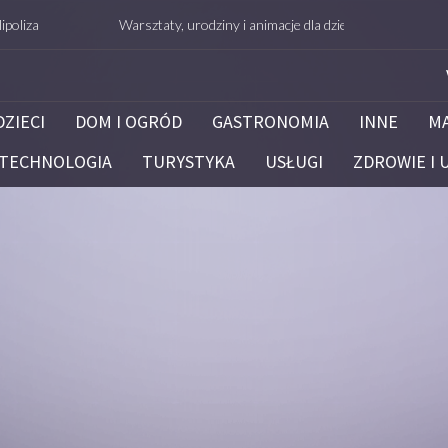
Warsztaty, urodziny i animacje dla dzieci – Białystok – potrafie
DZIECI
DOM I OGRÓD
GASTRONOMIA
INNE
M
TECHNOLOGIA
TURYSTYKA
USŁUGI
ZDROWIE I 