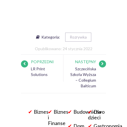
Kategoria:
Rozrywka
Opublikowano: 24 stycznia 2022
POPRZEDNI
NASTĘPNY
LR Print
Szczecińska
Solutions
Szkoła Wyższa
– Collegium
Balticum
Biznes
Biznes
Budownictwo
Dla
i
dzieci
Finanse
Dom
Gastronomia