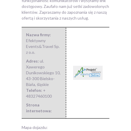
funkcjonalność komunikatorów i wysyłamy link
dostępowy. Zaufało nam już setki zadowolonych
klientów. Zapraszamy do zapoznania się z naszą
ofertą i skorzystania z naszych usług.
Nazwa firmy:
Efektywny
Events&Travel Sp.
z o.o.
Adres:
ul.
Xawerego
Dunikowskiego 10
,
43-300 Bielsko-
Biała
,
śląskie
Telefon:
+
48327460100
Strona
internetowa:
Mapa dojazdu: