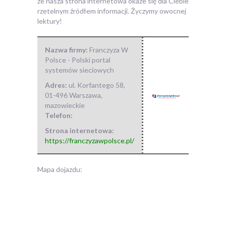
że nasza strona internetowa okaże się dla Ciebie
rzetelnym źródłem informacji. Życzymy owocnej
lektury!
Nazwa firmy:
Franczyza W
Polsce - Polski portal
systemów sieciowych
Adres:
ul. Korfantego 58
,
01-496 Warszawa
,
mazowieckie
Telefon:
Strona internetowa:
https://franczyzawpolsce.pl/
Mapa dojazdu: