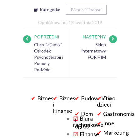
Kategoria:
Biznes i Finanse
Opublikowano: 18 kwietnia 2019
POPRZEDNI
NASTĘPNY
Chrześcijański
Sklep
Ośrodek
internetowy
Psychoterapii i
FOR HIM
Pomocy
Rodzinie
Biznes
Biznes
Budownictwo
Dla
i
dzieci
Finanse
Dom
Gastronomia
Biura
i
Inne
rachunkowe
ogród
Marketing
Finanse