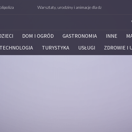
Warsztaty, urodziny i animacje dla dzieci – Białystok – potrafie.
DZIECI
DOM I OGRÓD
GASTRONOMIA
INNE
M
TECHNOLOGIA
TURYSTYKA
USŁUGI
ZDROWIE I 