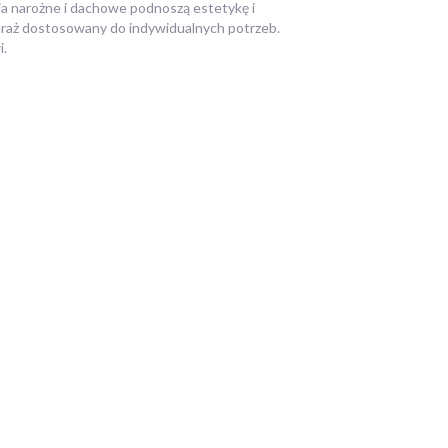
ia narożne i dachowe podnoszą estetykę i
araż dostosowany do indywidualnych potrzeb.
i.