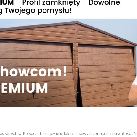
szanych w Polsce, oferujący produkty o najwyższej jakości i trwałości. N