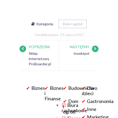
Kategoria:
Dom i ogród
Opublikowano: 13 marca 2017
POPRZEDNI
NASTĘPNY
Sklep
Insektpol
internetowy
ProBoarder.pl
Biznes
Biznes
Budownictwo
Dla
i
dzieci
Finanse
Dom
Gastronomia
Biura
i
Inne
rachunkowe
ogród
Marketing