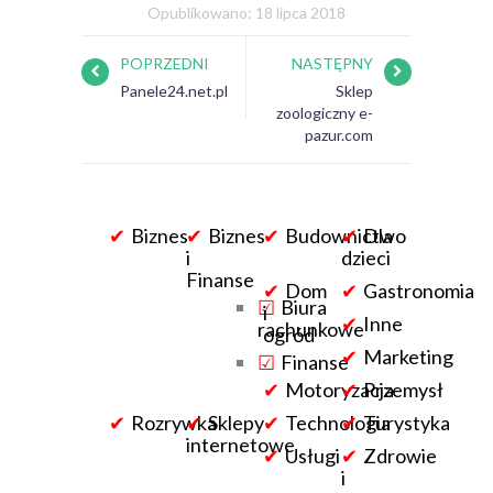
Opublikowano: 18 lipca 2018
POPRZEDNI
NASTĘPNY
Panele24.net.pl
Sklep
zoologiczny e-
pazur.com
Biznes
Biznes
Budownictwo
Dla
i
dzieci
Finanse
Dom
Gastronomia
Biura
i
Inne
rachunkowe
ogród
Marketing
Finanse
Motoryzacja
Przemysł
Rozrywka
Sklepy
Technologia
Turystyka
internetowe
Usługi
Zdrowie
i