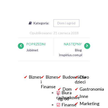
Kategoria:
Dom i ogród
Opublikowano: 21 czerwca 2018
POPRZEDNI
NASTĘPNY
Jobimet
Blog
Inspirius.com.pl
Biznes
Biznes
Budownictwo
Dla
i
dzieci
Finanse
Dom
Gastronomia
Biura
i
Inne
rachunkowe
ogród
Marketing
Finanse