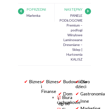
POPRZEDNI
NASTĘPNY
Marlenka
PANELE
PODŁOGOWE
Premium –
podłogi
Winylowe
Laminowane
Drewniane –
Sklep |
Hurtownia
KALISZ
Biznes
Biznes
Budownictwo
Dla
i
dzieci
Finanse
Dom
Gastronomia
Biura
i
Inne
rachunkowe
ogród
Marketing