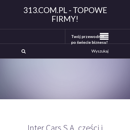
313.COM.PL - TOPOWE
FIRMY!
Twój przewodnik
po świecie biznesu!
Inter Cars S.A. części i