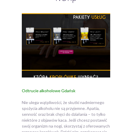
Odtrucie alkoholowe Gdańsk
Nie ulega wątpliwości, że skutki nadmiernego
spożycia alkoholu nie są przyjemne. Apatia,
senność oraz brak chęci do działania – to tylko
niektóre z objawów kaca.
Jeśli chcesz postawić
swój organizm na nogi, skorzystaj z oferowanych
przez nas kroplówek. Dzięki nim, przekonasz się,