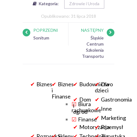
Kategoria:
Zdrowie i Uroda
Opublikowano: 31 lipca 2018
POPRZEDNI
NASTĘPNY
Sonitum
Śląskie
Centrum
Szkolenia
Transportu
Biznes
Biznes
Budownictwo
Dla
i
dzieci
Finanse
Dom
Gastronomia
Biura
i
Inne
rachunkowe
ogród
Marketing
Finanse
Motoryzacja
Przemysł
Rozrywka
Sklepy
Technologia
Turystyka