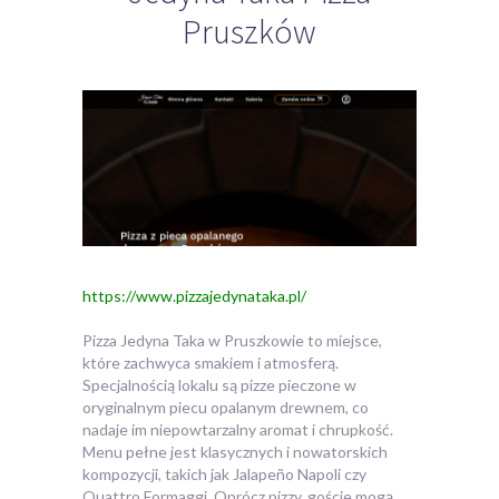
Pruszków
https://www.pizzajedynataka.pl/
Pizza Jedyna Taka w Pruszkowie to miejsce,
które zachwyca smakiem i atmosferą.
Specjalnością lokalu są pizze pieczone w
oryginalnym piecu
opalanym drewnem, co
nadaje im niepowtarzalny aromat i chrupkość.
Menu pełne jest klasycznych i nowatorskich
kompozycji, takich jak Jalapeño Napoli czy
Quattro Formaggi. Oprócz pizzy, goście mogą