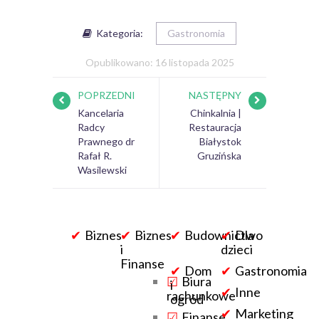
Kategoria:
Gastronomia
Opublikowano: 16 listopada 2025
POPRZEDNI
NASTĘPNY
Kancelaria
Chinkalnia |
Radcy
Restauracja
Prawnego dr
Białystok
Rafał R.
Gruzińska
Wasilewski
Biznes
Biznes
Budownictwo
Dla
i
dzieci
Finanse
Dom
Gastronomia
Biura
i
Inne
rachunkowe
ogród
Marketing
Finanse