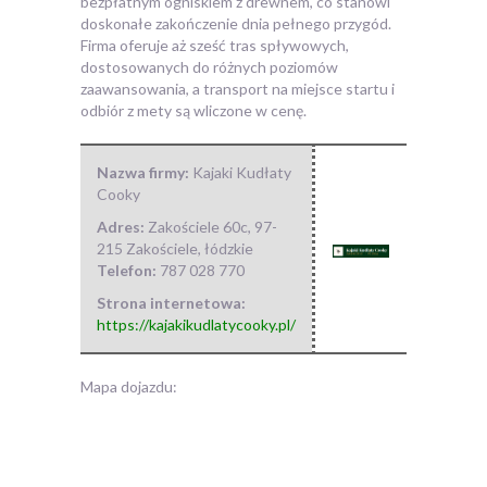
bezpłatnym ogniskiem z drewnem, co stanowi
doskonałe zakończenie dnia pełnego przygód.
Firma oferuje aż sześć tras spływowych,
dostosowanych do różnych poziomów
zaawansowania, a transport na miejsce startu i
odbiór z mety są wliczone w cenę.
Nazwa firmy:
Kajaki Kudłaty
Cooky
Adres:
Zakościele 60c
,
97-
215 Zakościele
,
łódzkie
Telefon:
787 028 770
Strona internetowa:
https://kajakikudlatycooky.pl/
Mapa dojazdu: