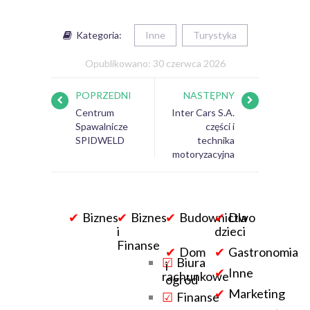
Kategoria:
Inne
Turystyka
Opublikowano: 30 czerwca 2026
POPRZEDNI
NASTĘPNY
Centrum
Inter Cars S.A.
Spawalnicze
części i
SPIDWELD
technika
motoryzacyjna
Biznes
Biznes
Budownictwo
Dla
i
dzieci
Finanse
Dom
Gastronomia
Biura
i
Inne
rachunkowe
ogród
Marketing
Finanse