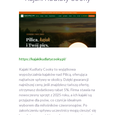
https://kajakikudlatycooky.pl/
Kajaki Kudłaty Cooky to wyjątkowa
wypożyczalnia kajaków nad Pilicą, oferująca
najtańsze spływy w okolicy. Dzięki gwarancji
najniższej ceny, jeśli znajdziesz
tańszą ofertę,
otrzymasz dodatkowy rabat 5%. Firma stawia na
nowoczesny sprzęt z 2025 roku, a ich kajaki są
przyjazne dla psów, co czyni je idealnym
wyborem dla miłośników czworonogów. Po
zakończeniu spływu uczestnicy mogą cieszyć się