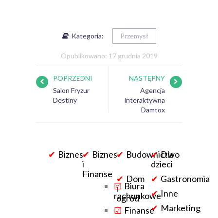
Kategoria:
Przemysł
Opublikowano: 17 grudnia 2019
POPRZEDNI
NASTĘPNY
Salon Fryzur
Agencja
Destiny
interaktywna
Damtox
Biznes
Biznes
Budownictwo
Dla
i
dzieci
Finanse
Dom
Gastronomia
Biura
i
Inne
rachunkowe
ogród
Marketing
Finanse