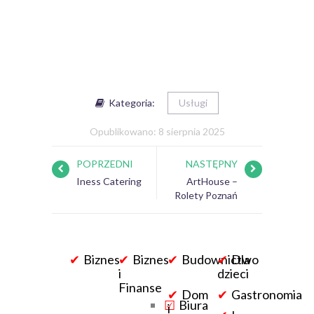
Kategoria:
Usługi
Opublikowano: 8 sierpnia 2025
POPRZEDNI
NASTĘPNY
Iness Catering
ArtHouse –
Rolety Poznań
Biznes
Biznes
Budownictwo
Dla
i
dzieci
Finanse
Dom
Gastronomia
Biura
i