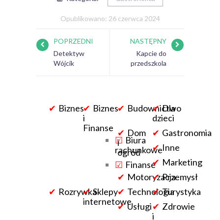
Opublikowano: 26 czerwca 2024
POPRZEDNI
NASTĘPNY
Detektyw
Kapcie do
Wójcik
przedszkola
Biznes
Biznes
Budownictwo
Dla
i
dzieci
Finanse
Dom
Gastronomia
Biura
i
Inne
rachunkowe
ogród
Marketing
Finanse
Motoryzacja
Przemysł
Rozrywka
Sklepy
Technologia
Turystyka
internetowe
Usługi
Zdrowie
i