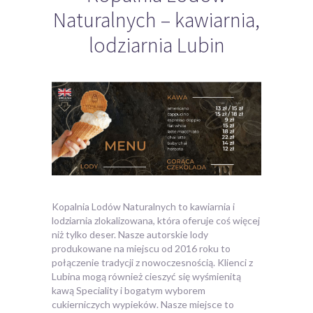
Naturalnych – kawiarnia,
lodziarnia Lubin
Kopalnia Lodów Naturalnych to kawiarnia i
lodziarnia zlokalizowana, która oferuje coś więcej
niż tylko deser. Nasze autorskie lody
produkowane na
miejscu od 2016 roku to
połączenie tradycji z nowoczesnością. Klienci z
Lubina mogą również cieszyć się wyśmienitą
kawą Speciality i bogatym wyborem
cukierniczych wypieków. Nasze miejsce to