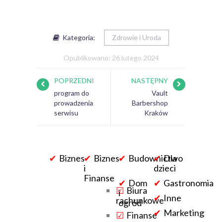
Kategoria:
Zdrowie i Uroda
Opublikowano: 26 lutego 2024
POPRZEDNI
NASTĘPNY
program do
Vault
prowadzenia
Barbershop
serwisu
Kraków
Biznes
Biznes
Budownictwo
Dla
i
dzieci
Finanse
Dom
Gastronomia
Biura
i
Inne
rachunkowe
ogród
Marketing
Finanse