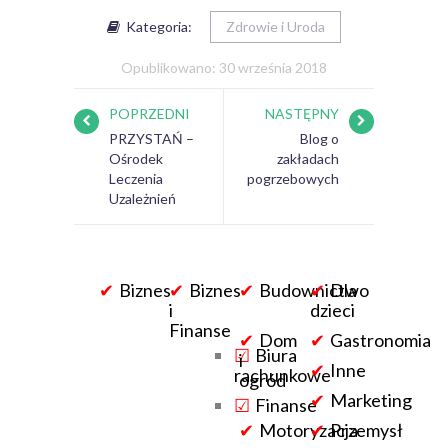
Kategoria:
Zdrowie i Uroda
Opublikowano: 30 września 2018
POPRZEDNI
NASTĘPNY
PRZYSTAŃ –
Blog o
Ośrodek
zakładach
Leczenia
pogrzebowych
Uzależnień
Biznes
Biznes
Budownictwo
Dla
i
dzieci
Finanse
Dom
Gastronomia
Biura
i
Inne
rachunkowe
ogród
Marketing
Finanse
Motoryzacja
Przemysł