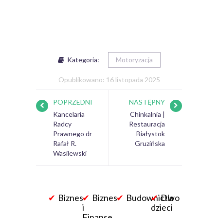
Kategoria:
Motoryzacja
Opublikowano: 16 listopada 2025
POPRZEDNI
NASTĘPNY
Kancelaria
Chinkalnia |
Radcy
Restauracja
Prawnego dr
Białystok
Rafał R.
Gruzińska
Wasilewski
Biznes
Biznes
Budownictwo
Dla
i
dzieci
Finanse