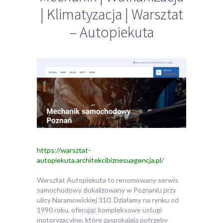
| Klimatyzacja | Warsztat
– Autopiekuta
https://warsztat-
autopiekuta.architekcibiznesuagencja.pl/
Warsztat Autopiekuta to renomowany serwis
samochodowy zlokalizowany w Poznaniu przy
ulicy Naramowickiej 310. Działamy na rynku od
1990 roku, oferując
kompleksowe usługi
motoryzacyjne, które zaspokajają potrzeby