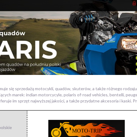
muje się sprzedażą motocykli, quadów, skuterów, a także różnego rodzaj
jących marek: indian motorcycyle,
polaris of-road vehicles, bentelli, peu
oferuje im sprzęt najwyższej jakości, a także przydatne akcesoria i kaski.
olskie