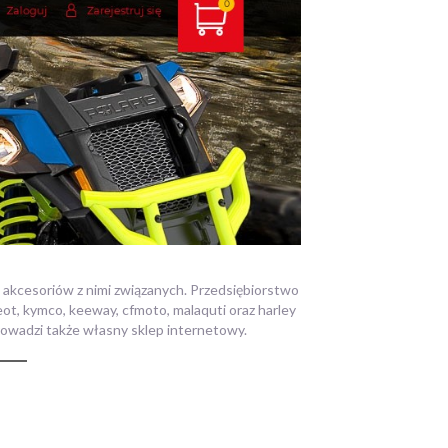
u akcesoriów z nimi związanych. Przedsiębiorstwo
geot, kymco, keeway, cfmoto, malaquti oraz harley
 Prowadzi także własny sklep internetowy.