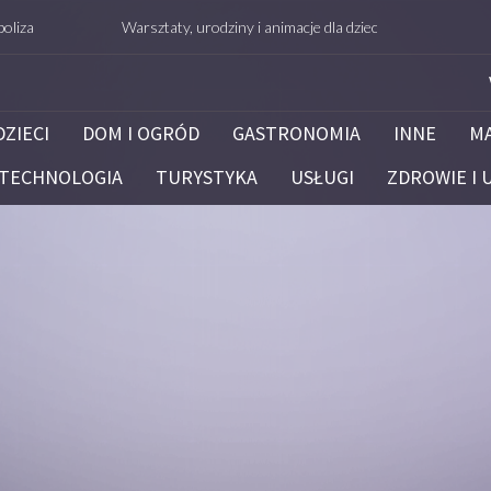
Warsztaty, urodziny i animacje dla dzieci – Białystok – potrafie.ed
DZIECI
DOM I OGRÓD
GASTRONOMIA
INNE
M
TECHNOLOGIA
TURYSTYKA
USŁUGI
ZDROWIE I 