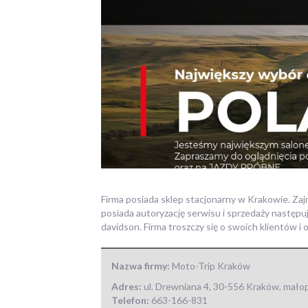
Firma posiada sklep stacjonarny w Krakowie. Zaj
posiada autoryzację serwisu i sprzedaży następu
davidson. Firma troszczy się o swoich klientów i 
Nazwa firmy:
Moto-Trip Kraków
Adres:
ul. Drewniana 4
,
30-556 Kraków
,
małop
Telefon:
663-166-831