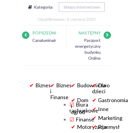
Kategoria:
Sklepy internetowe
Opublikowano: 6 czerwca 2023
POPRZEDNI
NASTĘPNY
Canaluminair
Paszport
energetyczny
budynku
Online
Biznes
Biznes
Budownictwo
Dla
i
dzieci
Finanse
Dom
Gastronomia
Biura
i
Inne
rachunkowe
ogród
Marketing
Finanse
Motoryzacja
Przemysł