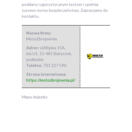
poddany rygorystycznym testom i spełnia
surowe normy bezpieczeństwa. Zapraszamy do
kontaktu.
Nazwa firmy:
MotoZbrojownia
Adres:
ul.Wąska 15A,
lok.U1
,
15-481 Białystok
,
podlaskie
Telefon:
731 227 590
Strona internetowa:
https://motozbrojownia.pl/
Mapa dojazdu: