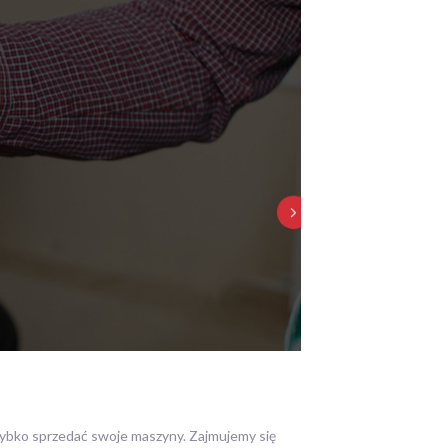
zybko sprzedać swoje
maszyny. Zajmujemy się