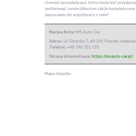
również sprzedażą aut, która może być przydat
zaoferować swoim klientom także kompleksowe 
zapraszamy do współpracy z nami!
Nazwa firmy:
MS Auto Car
Adres:
ul. Górecka 7
,
60-201 Poznań
,
wielkopo
Telefon:
+48 796 725 720
Strona internetowa:
https://msauto-car.pl/
Mapa dojazdu: