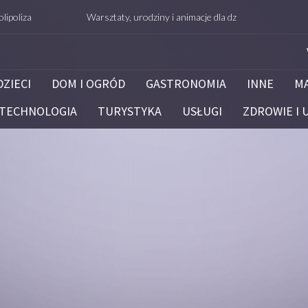
Warsztaty, urodziny i animacje dla dzieci – Białystok – potrafie.
DZIECI
DOM I OGRÓD
GASTRONOMIA
INNE
M
TECHNOLOGIA
TURYSTYKA
USŁUGI
ZDROWIE I 