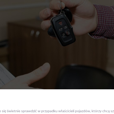
się świetnie sprawdzić w przypadku właścicieli pojazdów, którzy chcą s