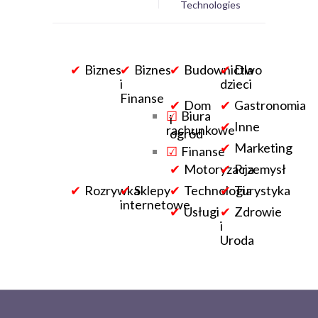
Technologies
Biznes
Biznes
Budownictwo
Dla
i
dzieci
Finanse
Dom
Gastronomia
Biura
i
Inne
rachunkowe
ogród
Marketing
Finanse
Motoryzacja
Przemysł
Rozrywka
Sklepy
Technologia
Turystyka
internetowe
Usługi
Zdrowie
i
Uroda