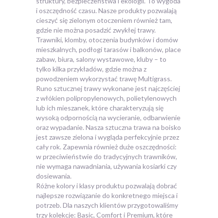
struktury, bezpieczeństwa i ekologii. To wygoda
i oszczędność czasu. Nasze produkty pozwalają
cieszyć się zielonym otoczeniem również tam,
gdzie nie można posadzić zwykłej trawy.
Trawniki, klomby, otoczenia budynków i domów
mieszkalnych, podłogi tarasów i balkonów, place
zabaw, biura, salony wystawowe, kluby – to
tylko kilka przykładów, gdzie można z
powodzeniem wykorzystać trawę Multigrass.
Runo sztucznej trawy wykonane jest najczęściej
z włókien polipropylenowych, polietylenowych
lub ich mieszanek, które charakteryzują się
wysoką odpornością na wycieranie, odbarwienie
oraz wypadanie. Nasza sztuczna trawa na boisko
jest zawsze zielona i wygląda perfekcyjnie przez
cały rok. Zapewnia również duże oszczędności:
w przeciwieństwie do tradycyjnych trawników,
nie wymaga nawadniania, używania kosiarki czy
dosiewania.
Różne kolory i klasy produktu pozwalają dobrać
najlepsze rozwiązanie do konkretnego miejsca i
potrzeb. Dla naszych klientów przygotowaliśmy
trzy kolekcje: Basic, Comfort i Premium, które