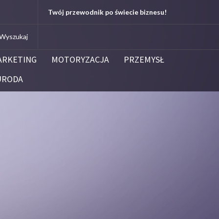
.edu.pl
Twój przewodnik po świecie biznesu!
Kleenoil
Centrum Dezynfekcji i Dezynsekcj
ARKETING
MOTORYZACJA
PRZEMYSŁ
URODA