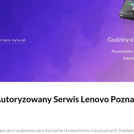
ancyjny i pogwarancyjny laptopów i komputerów stacjonarnych. Działamy