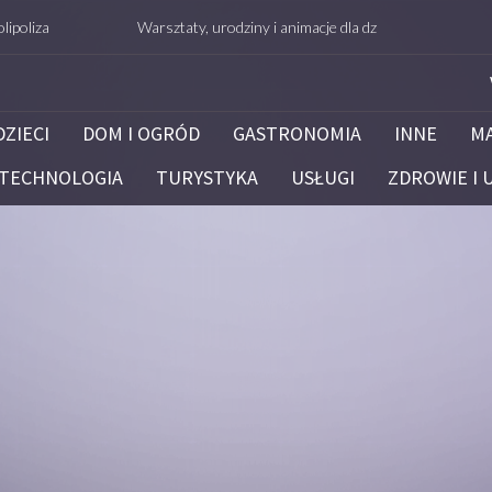
Warsztaty, urodziny i animacje dla dzieci – Białystok – potrafie
DZIECI
DOM I OGRÓD
GASTRONOMIA
INNE
M
TECHNOLOGIA
TURYSTYKA
USŁUGI
ZDROWIE I 