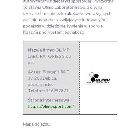
autorytetami z dietetyki sportowej – wszystko
to stawia Olimp Laboratories Sp. z o.o. na
szczycie firm, nie tylko aktywnie wdrażających,
ale i nieustannie rozwijających innowacyjne
podejścia w dziedzinie żywienia w sporcie.
Naszym priorytetem jest jakość.
Nazwa firmy:
OLIMP
LABORATORIES Sp. z
o.o.
Adres:
Pustynia 84 F
,
39-200 Dębica
,
podkarpackie
Telefon:
146992321
Strona internetowa:
https://olimpsport.com/
Mapa dojazdu: