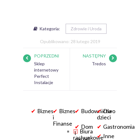
Kategoria:
Zdrowie i Uroda
Opublikowano: 28 lutego 2019
POPRZEDNI
NASTĘPNY
Sklep
Tredos
internetowy
Perfect
Instalacje
Biznes
Biznes
Budownictwo
Dla
i
dzieci
Finanse
Dom
Gastronomia
Biura
i
Inne
rachunkowe
ogród