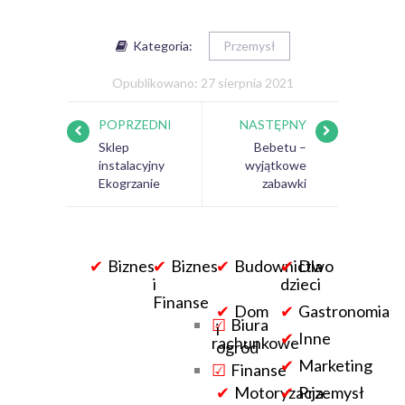
Kategoria:
Przemysł
Opublikowano: 27 sierpnia 2021
POPRZEDNI
NASTĘPNY
Sklep
Bebetu –
instalacyjny
wyjątkowe
Ekogrzanie
zabawki
Biznes
Biznes
Budownictwo
Dla
i
dzieci
Finanse
Dom
Gastronomia
Biura
i
Inne
rachunkowe
ogród
Marketing
Finanse
Motoryzacja
Przemysł