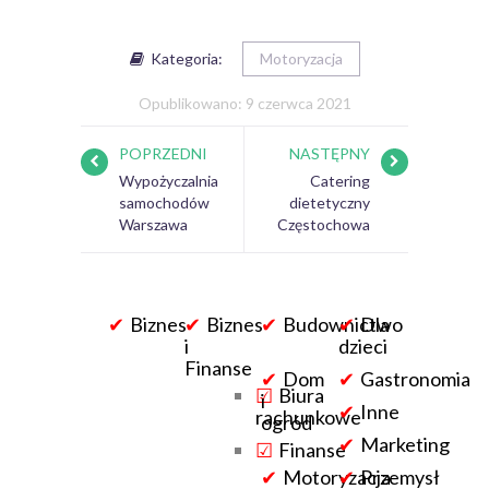
Kategoria:
Motoryzacja
Opublikowano: 9 czerwca 2021
POPRZEDNI
NASTĘPNY
Wypożyczalnia
Catering
samochodów
dietetyczny
Warszawa
Częstochowa
Biznes
Biznes
Budownictwo
Dla
i
dzieci
Finanse
Dom
Gastronomia
Biura
i
Inne
rachunkowe
ogród
Marketing
Finanse
Motoryzacja
Przemysł