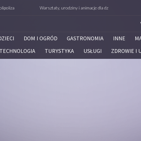
Warsztaty, urodziny i animacje dla dzieci – Białystok – potrafie
DZIECI
DOM I OGRÓD
GASTRONOMIA
INNE
M
TECHNOLOGIA
TURYSTYKA
USŁUGI
ZDROWIE I 