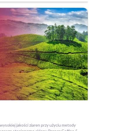
wysokiej jakości ziaren przy użyciu metody
z nasze stacjonarne sklepy Proper Coffee &