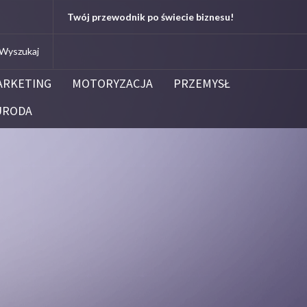
.edu.pl
Twój przewodnik po świecie biznesu!
Kleenoil
Centrum Dezynfekcji i Dezynsekcj
ARKETING
MOTORYZACJA
PRZEMYSŁ
URODA