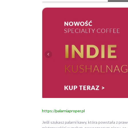
https://palarniaproper.pl
Jeśli szukasz palarni kawy, która powstała z pra
mistrzowskiej w małym, nowoczesnym piecu, co c