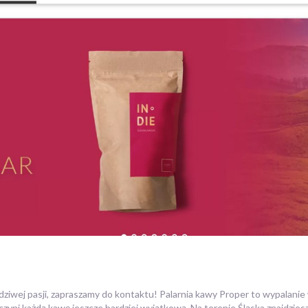
wdziwej pasji, zapraszamy do kontaktu! Palarnia kawy Proper to wypalanie 
zyni każdą kawę jeszcze bardziej wyjątkową.
Na terenie Śląska znajdzies