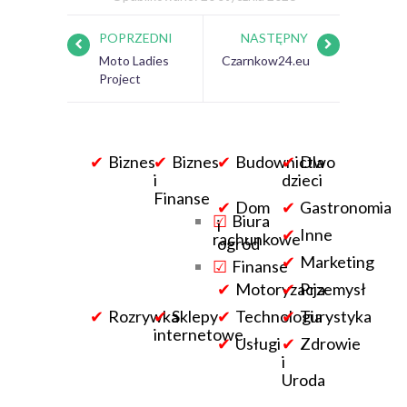
POPRZEDNI
NASTĘPNY
Moto Ladies
Czarnkow24.eu
Project
Biznes
Biznes
Budownictwo
Dla
i
dzieci
Finanse
Dom
Gastronomia
Biura
i
Inne
rachunkowe
ogród
Marketing
Finanse
Motoryzacja
Przemysł
Rozrywka
Sklepy
Technologia
Turystyka
internetowe
Usługi
Zdrowie
i
Uroda