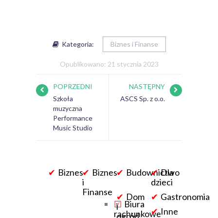
Kategoria:
Biznes i Finanse
Opublikowano: 21 stycznia 2023
POPRZEDNI
NASTĘPNY
Szkoła
ASCS Sp. z o.o.
muzyczna
Performance
Music Studio
Biznes
Biznes
Budownictwo
Dla
i
dzieci
Finanse
Dom
Gastronomia
Biura
i
Inne
rachunkowe
ogród