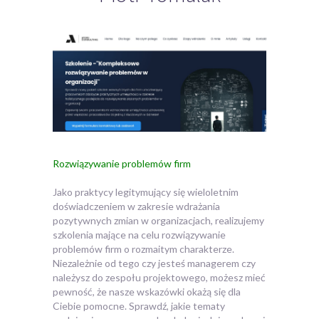
Rozwiązywanie problemów firm
Jako praktycy legitymujący się wieloletnim
doświadczeniem w zakresie wdrażania
pozytywnych zmian w organizacjach, realizujemy
szkolenia mające na celu rozwiązywanie
problemów
firm o rozmaitym charakterze.
Niezależnie od tego czy jesteś managerem czy
należysz do zespołu projektowego, możesz mieć
pewność, że nasze wskazówki okażą się dla
Ciebie pomocne. Sprawdź, jakie tematy