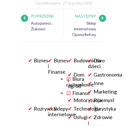
Opublikowano: 27 stycznia 2018
POPRZEDNI
NASTĘPNY
Autopomoc
Sklep
Żukowo
internetowy
Opony4x4.eu
Biznes
Biznes
Budownictwo
Dla
i
dzieci
Finanse
Dom
Gastronomia
Biura
i
Inne
rachunkowe
ogród
Marketing
Finanse
Motoryzacja
Przemysł
Rozrywka
Sklepy
Technologia
Turystyka
internetowe
Usługi
Zdrowie
i