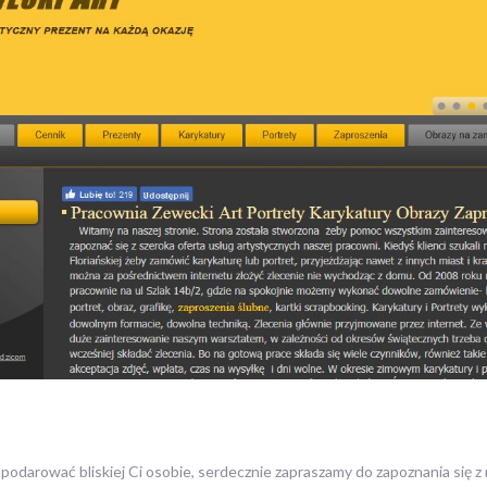
ny podarować bliskiej Ci osobie, serdecznie zapraszamy do zapoznania się