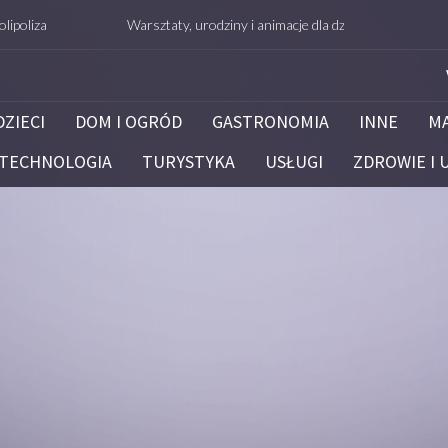
a
Warsztaty, urodziny i animacje dla dzieci – Białystok – potrafi
DZIECI
DOM I OGRÓD
GASTRONOMIA
INNE
M
TECHNOLOGIA
TURYSTYKA
USŁUGI
ZDROWIE I 