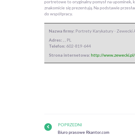
portretowe to oryginalny pomysł na upominek, k
znakomicie się prezentują.
Na podstawie przesłany
do współpracy.
Nazwa firmy:
Portrety Karykatury - Zewecki 
Adres:
,
,
PL
Telefon:
602-819-644
Strona internetowa:
http://www.zewecki.pl/
POPRZEDNI
Biuro prasowe Rkantor.com