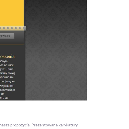
 z naszą propozycją. Prezentowane karykatury