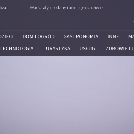
Warsztaty, urodziny i animacje dla dzieci – Białystok – potrafie.edu.p
DZIECI
DOM I OGRÓD
GASTRONOMIA
INNE
M
TECHNOLOGIA
TURYSTYKA
USŁUGI
ZDROWIE I 