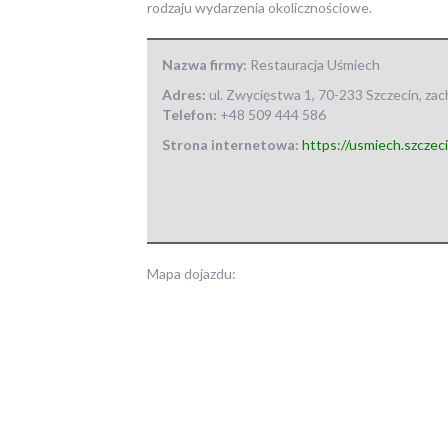
rodzaju wydarzenia okolicznościowe.
Nazwa firmy:
Restauracja Uśmiech
Adres:
ul. Zwycięstwa 1
,
70-233 Szczecin
,
zac
Telefon:
+48 509 444 586
Strona internetowa:
https://usmiech.szczeci
Mapa dojazdu: