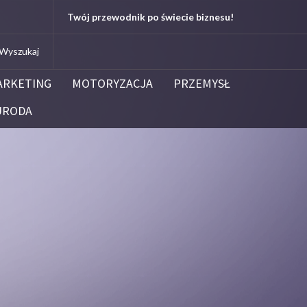
l
Kleenoil
Twój przewodnik po świecie biznesu!
Centrum Dezynfekcji i Dezynsekcji Biał
ARKETING
MOTORYZACJA
PRZEMYSŁ
URODA