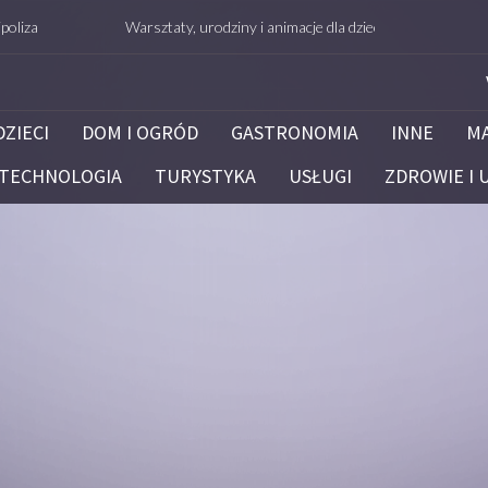
Warsztaty, urodziny i animacje dla dzieci – Białystok – potrafie.edu
DZIECI
DOM I OGRÓD
GASTRONOMIA
INNE
M
TECHNOLOGIA
TURYSTYKA
USŁUGI
ZDROWIE I 