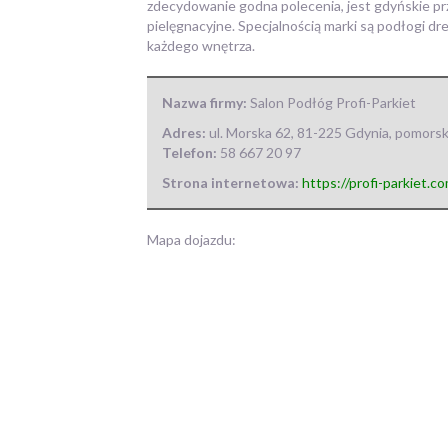
zdecydowanie godna polecenia, jest gdyńskie prz
pielęgnacyjne. Specjalnością marki są podłogi dr
każdego wnętrza.
Nazwa firmy:
Salon Podłóg Profi-Parkiet
Adres:
ul. Morska 62
,
81-225 Gdynia
,
pomorsk
Telefon:
58 667 20 97
Strona internetowa:
https://profi-parkiet.co
Mapa dojazdu: