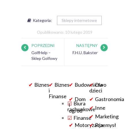
Kategoria:
Sklepy internetowe
Opublikowano: 10 lutego 2019
POPRZEDNI
NASTĘPNY
GolfHelp –
F.H.U. Bakster
Sklep Golfowy
Biznes
Biznes
Budownictwo
Dla
i
dzieci
Finanse
Dom
Gastronomia
Biura
i
Inne
rachunkowe
ogród
Marketing
Finanse
Motoryzacja
Przemysł