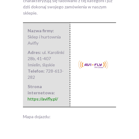
charakteryzują się ładowarki z tej kategorii i już
dziś dokonaj swojego zamówienia w naszym
sklepie.
Nazwa firmy:
Sklep i hurtownia
Avifly
Adres:
ul. Karolinki
28b
,
41-407
Imielin
,
śląskie
Telefon:
728-613-
282
Strona
internetowa:
https://avifly.pl/
Mapa dojazdu: