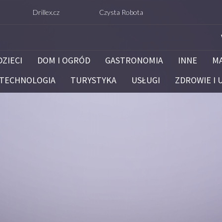
Drillex.cz
Czysta Robota
Kancelaria Prawna KPP 
DZIECI
DOM I OGRÓD
GASTRONOMIA
INNE
M
TECHNOLOGIA
TURYSTYKA
USŁUGI
ZDROWIE I 