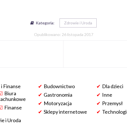
Kategoria:
Zdrowie i Uroda
Opublikowano: 26 listopada 2017
 i Finanse
Budownictwo
Dla dzieci
Biura
Gastronomia
Inne
rachunkowe
Motoryzacja
Przemysł
Finanse
Sklepy internetowe
Technologi
e i Uroda