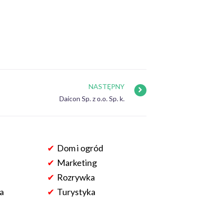
NASTĘPNY
Daicon Sp. z o.o. Sp. k.
Dom i ogród
Marketing
Rozrywka
a
Turystyka