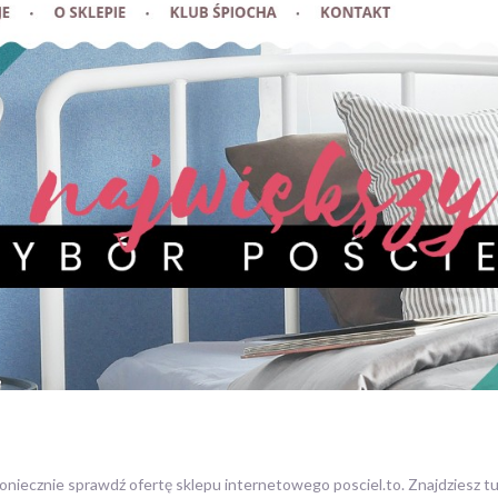
koniecznie sprawdź ofertę sklepu internetowego posciel.to. Znajdziesz t