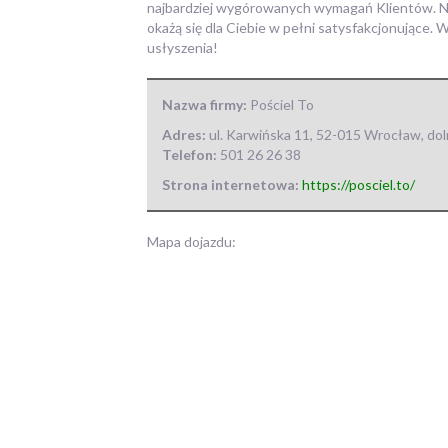
najbardziej wygórowanych wymagań Klientów. Niez
okażą się dla Ciebie w pełni satysfakcjonujące. 
usłyszenia!
Nazwa firmy:
Pościel To
Adres:
ul. Karwińska 11
,
52-015 Wrocław
,
dol
Telefon:
501 26 26 38
Strona internetowa:
https://posciel.to/
Mapa dojazdu: