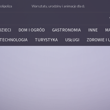
Warsztaty, urodziny i animacje dla dzieci – Białystok – potrafie.
DZIECI
DOM I OGRÓD
GASTRONOMIA
INNE
M
TECHNOLOGIA
TURYSTYKA
USŁUGI
ZDROWIE I 