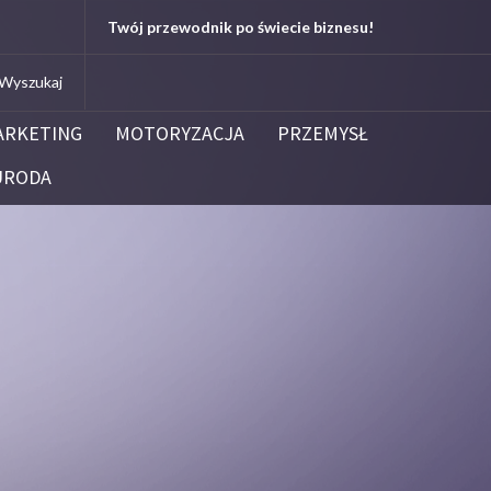
edu.pl
Twój przewodnik po świecie biznesu!
Kleenoil
Centrum Dezynfekcji i Dezynsekcj
ARKETING
MOTORYZACJA
PRZEMYSŁ
URODA