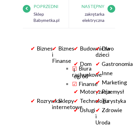
POPRZEDNI
NASTĘPNY
Sklep
zakrętarka
Babymetka.pl
elektryczna
Biznes
Biznes
Budownictwo
Dla
i
dzieci
Finanse
Dom
Gastronomia
Biura
i
Inne
rachunkowe
ogród
Marketing
Finanse
Motoryzacja
Przemysł
Rozrywka
Sklepy
Technologia
Turystyka
internetowe
Usługi
Zdrowie
i
Uroda